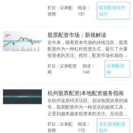
然而，面对市场上琳琅满目的配资平台，
股票配资软件
栏目：证券配
阅读：
如何选择一个安全....
资网
排行
151
股票配资市场：新规解读
近年来，随着资本市场的持续活跃，股票
配资作为一种杠杆投资方式，吸引了大量
投资者的关注。然而，配资市场长期存在
监管灰色地带，风险隐患不容忽视。近期
证券配资
栏目：证券配资
阅读：
证券配资网，监管....
网
网
140
杭州股票配资|本地配资服务指南
在杭州这座经济活跃、创业氛围浓厚的城
市，股票配资作为一种灵活的融资工具，
正受到越来越多投资者的关注。无论是经
验丰富的老股民手机股票配资软件，还是
手机股票配资
栏目：证券配
阅读：
初入股市的新手，....
资网
软件
172