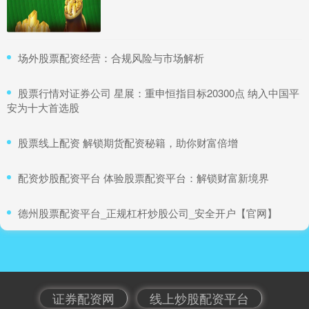
期货股票配资门户 正规股票配资软件：安全可靠，助你投资无
忧
证券配资网
：
2025-12-01
​场外股票配资经营：合规风险与市场解析
在股票投资领域，正规的配资软件至关重要。它不仅能为
投资者提供杠杆资金，还能保障资金安全，让投资更加无
忧。 * **放大收
​股票行情对证券公司 星展：重申恒指目标20300点 纳入中国平
安为十大首选股
低息配资股票 昆山期货配资：助力投资者撬动财富杠杆
​股票线上配资 解锁期货配资秘籍，助你财富倍增
正规股票配资
：
2026-03-12
在瞬息万变的金融市场中低息配资股票，投资者往往需要
​配资炒股配资平台 体验股票配资平台：解锁财富新境界
借助杠杆效应来放大收益。昆山期货配资应运而生，为投
资者提供了撬动财富杠
​德州股票配资平台_正规杠杆炒股公司_安全开户【官网】
泉州股票配资 股票配资资讯网：最新动态，专业解读，助你投
资决策
正规股票配资
：
2025-03-04
股票配资资讯网是一个权威的在线平台，提供最新的股票
证券配资网
线上炒股配资平台
配资行业动态和专业解读。我们的团队由经验丰富的金融