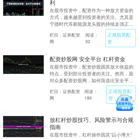
利
在股市投资中，配资作为一种放大资金的
方式，越来越受到投资者的关注。尤其是
宁德时代等新能源龙头股的持续走强正规
股票配资，吸引了不少人希望通过配资扩
正规股票配
栏目：证券配资
阅读：
大收益。然而，配....
网
资
92
配资炒股网 安全平台 杠杆资金
在股市投资中，配资炒股因其放大收益的
特点，受到部分投资者的关注。然而，面
对众多配资炒股网，如何筛选出安全平
台，并合理运用杠杆资金，是每位投资者
正规股票配
栏目：证券配资
阅读：
需要谨慎对待的问题....
网
资
186
放杠杆炒股技巧、风险警示与合规
指南
在股市投资中，杠杆操作因其“以小博大”