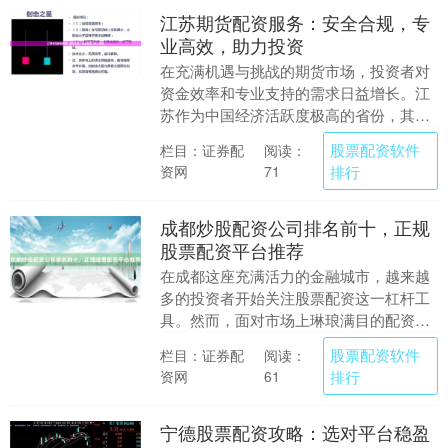
江苏期货配资服务：安全合规，专
业高效，助力投资
在充满机遇与挑战的期货市场，投资者对
资金效率和专业支持的需求日益增长。江
苏作为中国经济活跃度极高的省份，其期
货市场也蓬勃发展。在此背景下，**江苏
股票配资软件
栏目：证券配
阅读：
期货配资服务*....
资网
排行
71
成都炒股配资公司排名前十，正规
股票配资平台推荐
在成都这座充满活力的金融城市，越来越
多的投资者开始关注股票配资这一杠杆工
具。然而，面对市场上琳琅满目的配资公
司，如何选择一家正规、可靠、服务优质
股票配资软件
栏目：证券配
阅读：
的平台，成为投资....
资网
排行
61
宁德股票配资攻略：选对平台稳盈