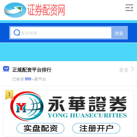
搜索
正规配资平台排行
更多
已收录
999
+家平台