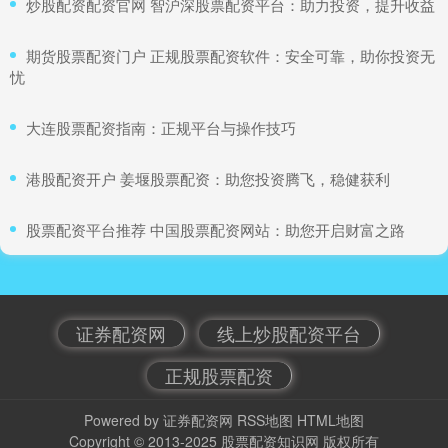
​炒股配资配资官网 智沪深股票配资平台：助力投资，提升收益
​期货股票配资门户 正规股票配资软件：安全可靠，助你投资无
忧
​大连股票配资指南：正规平台与操作技巧
​港股配资开户 姜堰股票配资：助您投资腾飞，稳健获利
​股票配资平台推荐 中国股票配资网站：助您开启财富之路
证券配资网
线上炒股配资平台
正规股票配资
Powered by
证券配资网
RSS地图
HTML地图
Copyright
© 2013-2025
股票配资知识网
版权所有