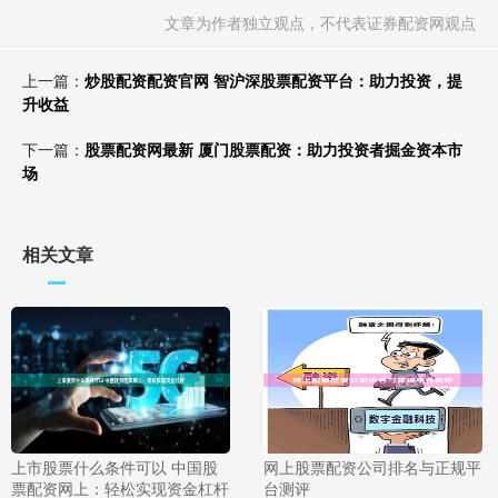
文章为作者独立观点，不代表证券配资网观点
上一篇：
炒股配资配资官网 智沪深股票配资平台：助力投资，提
升收益
下一篇：
股票配资网最新 厦门股票配资：助力投资者掘金资本市
场
相关文章
上市股票什么条件可以 中国股
网上股票配资公司排名与正规平
票配资网上：轻松实现资金杠杆
台测评