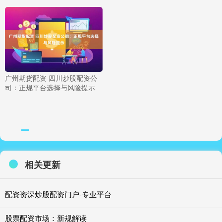
广州期货配资 四川炒股配资公
司：正规平台选择与风险提示
相关更新
配资资深炒股配资门户-专业平台
股票配资市场：新规解读