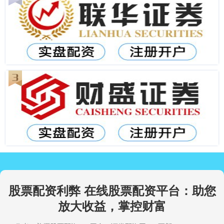
股票配资利弊 在线股票配资平台：助您
放大收益，掌控财富