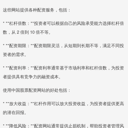
这些网站提供各种配资服务，包括：
* **杠杆倍数：**投资者可以根据自己的风险承受能力选择杠杆倍
数，从 2 倍到 10 倍不等。
* **配资期限：**配资期限灵活，从短期到长期不等，满足不同投
资者的需求。
* **配资利率：**配资利率通常基于市场利率和杠杆倍数，为投资
者提供具有竞争力的融资成本。
使用中国股票配资网站的好处包括：
* **放大收益：**杠杆作用可以放大投资收益，为投资者提供更高
的潜在回报。
* **降低风险：**配资网站通常提供止损机制，帮助投资者管理风