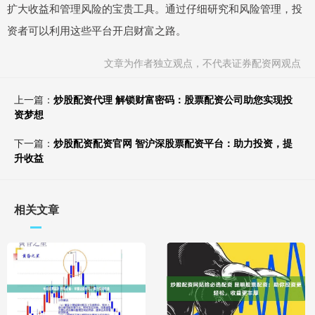
扩大收益和管理风险的宝贵工具。通过仔细研究和风险管理，投
资者可以利用这些平台开启财富之路。
文章为作者独立观点，不代表证券配资网观点
上一篇：
炒股配资代理 解锁财富密码：股票配资公司助您实现投
资梦想
下一篇：
炒股配资配资官网 智沪深股票配资平台：助力投资，提
升收益
相关文章