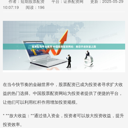
作者：短期股票配资
平台：证券配资网
更新：2025-05-29
10:07:19
阅读：196
在当今快节奏的金融世界中，股票配资已成为投资者寻求扩大收
益的热门选择。中国股票配资网站为投资者提供了便捷的平台，
让他们可以利用杠杆作用增加投资规模。
* **放大收益：**通过借入资金，投资者可以放大投资收益，提升
投资效率。