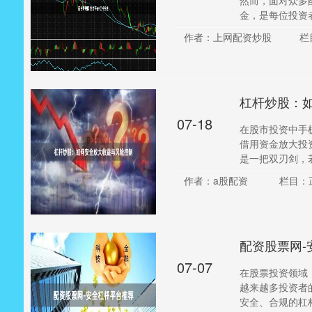
然而，面对众多
金，是每位投资者
作者：上网配资炒股
栏
杠杆炒股：
07-18
在股市投资中手
借用资金放大投
是一把双刃剑，若
作者：a股配资
栏目：
配资股票网-
07-07
在股票投资领域
越来越多投资者
安全、合规的杠杆