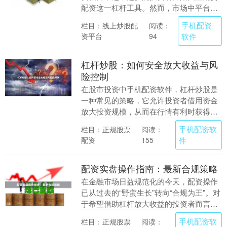
配资这一杠杆工具。然而，市场中平台良
莠不齐，如何安全、合规地进行期货配
手机配资
栏目：线上炒股配
阅读：
资，成为投资者必须....
资平台
软件
94
杠杆炒股：如何安全放大收益与风
险控制
在股市投资中手机配资软件，杠杆炒股是
一种常见的策略，它允许投资者借用资金
放大投资规模，从而在行情有利时获得更
高收益。然而，杠杆也是一把双刃剑，若
手机配资软
栏目：正规股票
阅读：
操作不当，可能放....
配资
件
155
配资实盘操作指南：最新合规策略
在金融市场日益规范化的今天，配资操作
已从过去的“野蛮生长”转向“合规为王”。对
于希望借助杠杆放大收益的投资者而言，
掌握一套符合监管要求的实盘操作策略，
手机配资软
栏目：正规股票
阅读：
不仅是风险....