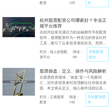
配资
件
125
杭州股票配资公司哪家好？专业正
规平台推荐
在杭州这座充满活力的金融都市手机配资
软件，股票配资作为一种灵活的资金杠杆
工具，吸引了众多投资者的目光。然而，
面对市场上琳琅满目的配资公司，如何选
手机配资
栏目：线上炒股配
阅读：
择一家专业、正规....
资平台
软件
99
股票操盘：定义、操作与风险解析
在股票投资领域，“操盘”是一个高频词
汇，但许多投资者对其理解往往停留在表
面。本文将从定义、核心操作流程以及潜
在风险三个维度，系统解析股票操盘，帮
手机配资软
栏目：正规股票
阅读：
助投资者建立更清....
配资
件
142