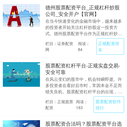
德州股票配资平台_正规杠杆炒股
公司_安全开户【官网】
在当今快速变化的金融市场中，越来越多
的投资者开始关注杠杆炒股这一投资方
式。德州股票配资平台作为正规杠杆炒股
公司，为投资者提供了安全可靠的投资渠
正规配资排
栏目：证券配资
阅读：
道。本文将详细介绍....
网
名
84
股票配资杠杆平台-正规实盘交易-
安全可靠
在风云变幻的股市中，机会转瞬即逝。许
多投资者在看好后市时，常因本金不足而
错失良机。股票配资杠杆平台的出现，为
投资者提供了放大资金、捕捉机遇的利
股票配资软件
栏目：正规股票
阅读：
器。然而，市场中平....
配资
排行
183
股票配资合法吗？股票配资平台选