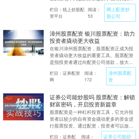
力。 * **专业分析：**配资咨询师拥有丰富
网上配资炒
栏目：线上炒股配
阅读：
的市场....
资平台
股公司
53
漳州股票配资 银川股票配资：助力
投资者撬动更大收益
在银川漳州股票配资，股票配资正成为投
资者撬动更大收益的重要工具。股票配资
是指投资者通过向配资公司借款，放大资
金规模，从而提高投资收益率的一种方
漳州股票配
栏目：证券配资
阅读：
式。 选择邵阳股票....
网
资
172
证券公司能炒股吗 股票配资：解锁
财富密码，开启投资新篇章
股票配资是一种杠杆投资工具，它允许投
资者以较少的自有资金撬动更多的资金进
行股票投资。通过配资，投资者可以放大
收益，但同时也要承担更高的风险。 * **
证券公司能炒
栏目：证券配
阅读：