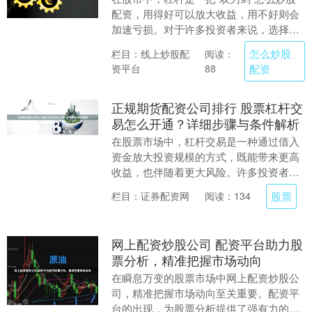
配资，用得好可以放大收益，用不好则会
加速亏损。对于许多投资者来说，选择一
个安全可靠的杠杆平台至关重要。那么，
怎么炒股
栏目：线上炒股配
阅读：
股票杠杆哪个好....
资平台
配资
88
正规期货配资公司排行 股票杠杆交
易怎么开通？详细步骤与条件解析
在股票市场中，杠杆交易是一种通过借入
资金放大投资规模的方式，既能带来更高
收益，也伴随着更大风险。许多投资者对
杠杆交易感兴趣，但对其开通流程和条件
股票
栏目：证券配资网
阅读：134
了解不足。本文将....
网上配资炒股公司 配资平台助力股
票分析，精准把握市场动向
在瞬息万变的股票市场中网上配资炒股公
司，精准把握市场动向至关重要。配资平
台的出现，为股票分析提供了强有力的助