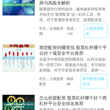
择与风险全解析
随着股市行情的波动，越来越多的投资者
开始关注“股票配资”这一杠杆工具。然
而，对于普通投资者而言，股票配资是否
合法、如何选择平台以及存在哪些风险，
正规股票配
栏目：证券配资
阅读：
往往是令人困惑的....
网
资
134
期货配资到哪里找 股票杠杆哪个平
台好？规安全平台推荐
在股市中期货配资到哪里找，杠杆交易如
同一把双刃剑，既能放大收益，也可能加
剧风险。对于许多投资者而言，选择一个
合规安全的杠杆平台至关重要。那么，究
期货配资到哪
栏目：正规股票
阅读：
竟什么样的平台值....
配资
里找
98
怎么炒股配资 股票杠杆哪个好？商
杠杆平台安全排名推荐
在股市中，杠杆是一把“双刃剑”怎么炒股