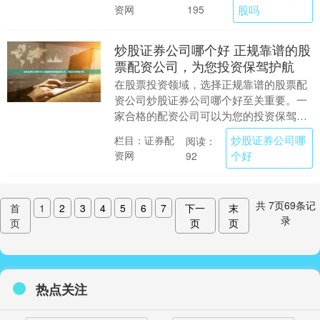
资质和信誉....
资网
股吗
195
炒股证券公司哪个好 正规靠谱的股
票配资公司，为您投资保驾护航
在股票投资领域，选择正规靠谱的股票配
资公司炒股证券公司哪个好至关重要。一
家合格的配资公司可以为您的投资保驾护
航炒股证券公司哪个好，助您实现财富增
炒股证券公司哪
栏目：证券配
阅读：
值。 * **放....
资网
个好
92
共
7
页
69
条记
首
1
2
3
4
5
6
7
下一
末
录
页
页
页
热点关注