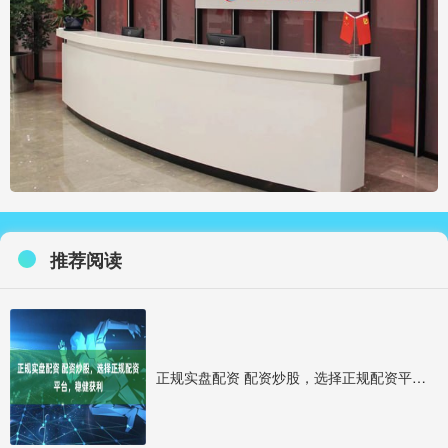
推荐阅读
正规实盘配资 配资炒股，选择正规配资平台，稳健获利