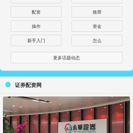
配资
推荐
操作
资金
新手入门
怎么
更多话题动态
证券配资网