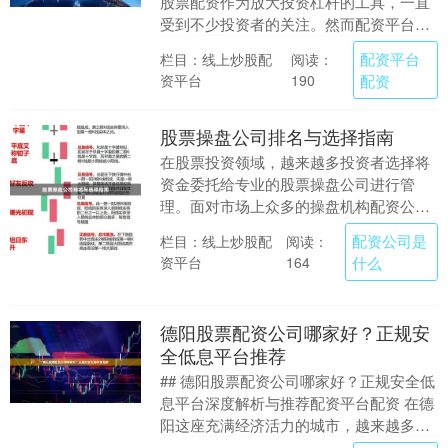
股票配资作为放大投资杠杆的工具，一直
受到不少投资者的关注。然而配资平台配
资，市场上配资公司良莠不齐，选择一家
配资平台
栏目：线上炒股配
阅读：
正规、安全的平台....
资平台
配资
190
股票操盘公司排名与选择指南
在股票投资领域，越来越多投资者选择将
资金委托给专业的股票操盘公司进行管
理。面对市场上众多的操盘机构配资公司
是什么，如何筛选出真正有实力、合规运
配资公司是
栏目：线上炒股配
阅读：
营的公司成为投资者....
资平台
什么
164
德阳股票配资公司哪家好？正规安
全低息平台推荐
## 德阳股票配资公司哪家好？正规安全低
息平台深度解析与推荐配资平台配资 在德
阳这座充满经济活力的城市，越来越多的
投资者开始关注股票市场，希望通过合理