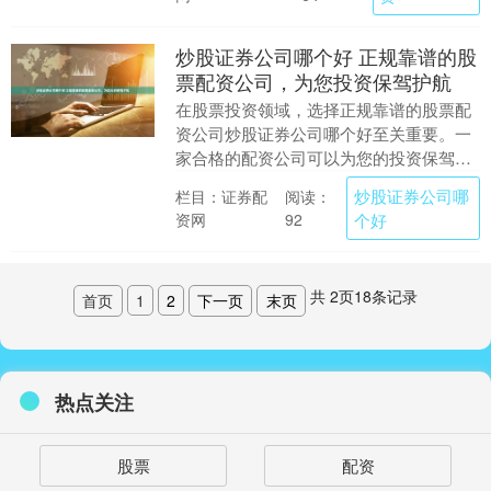
炒股证券公司哪个好 正规靠谱的股
票配资公司，为您投资保驾护航
在股票投资领域，选择正规靠谱的股票配
资公司炒股证券公司哪个好至关重要。一
家合格的配资公司可以为您的投资保驾护
航炒股证券公司哪个好，助您实现财富增
炒股证券公司哪
栏目：证券配
阅读：
值。 * **放....
资网
个好
92
共
2
页
18
条记录
首页
1
2
下一页
末页
热点关注
股票
配资