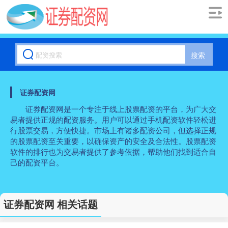
搜索
证券配资网
证券配资网是一个专注于线上股票配资的平台，为广大交
易者提供正规的配资服务。用户可以通过手机配资软件轻松进
行股票交易，方便快捷。市场上有诸多配资公司，但选择正规
的股票配资至关重要，以确保资产的安全及合法性。股票配资
软件的排行也为交易者提供了参考依据，帮助他们找到适合自
己的配资平台。
证券配资网 相关话题