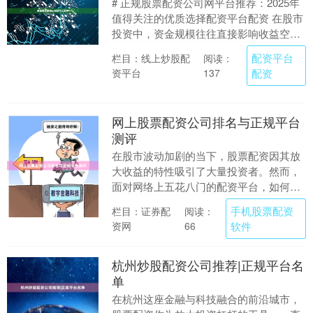
# 正规股票配资公司网平台推荐：2025年
值得关注的优质选择配资平台配资 在股市
投资中，资金规模往往直接影响收益空
间。对于许多投资者而言，股票配资是一
配资平台
栏目：线上炒股配
阅读：
种放大资金....
资平台
配资
137
网上股票配资公司排名与正规平台
测评
在股市波动加剧的当下，股票配资因其放
大收益的特性吸引了大量投资者。然而，
面对网络上五花八门的配资平台，如何甄
别正规公司、规避风险成为关键问题。本
手机股票配资
栏目：证券配
阅读：
文基于行业调研与....
资网
软件
66
杭州炒股配资公司推荐|正规平台名
单
在杭州这座金融与科技融合的前沿城市，