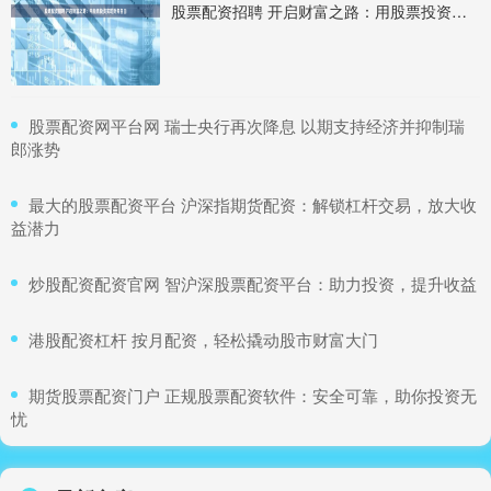
股票配资招聘 开启财富之路：用股票投资实现财务自由
​股票配资网平台网 瑞士央行再次降息 以期支持经济并抑制瑞
郎涨势
​最大的股票配资平台 沪深指期货配资：解锁杠杆交易，放大收
益潜力
​炒股配资配资官网 智沪深股票配资平台：助力投资，提升收益
​港股配资杠杆 按月配资，轻松撬动股市财富大门
​期货股票配资门户 正规股票配资软件：安全可靠，助你投资无
忧