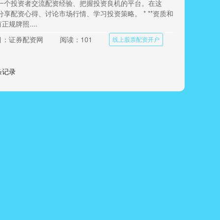
一个投资者交流配资经验、把握投资良机的平台。在这
享配资心得、讨论市场行情、学习投资策略。 * **资质和
正规牌照....
目：证券配资网
阅读：101
线上股票配资开户
 条记录