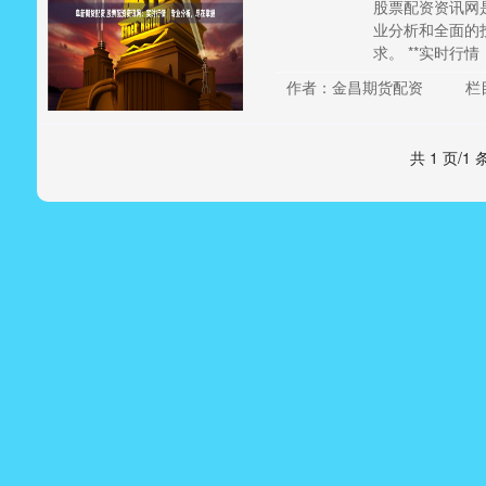
股票配资资讯网
业分析和全面的
求。 **实时行情：*
作者：金昌期货配资
栏
共 1 页/1