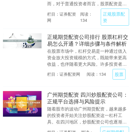
而，对于普通投资者而言，股票配资是否
合法、如何选择平台以及存在哪些风险，
正规股票配
栏目：证券配资
阅读：
往往是令人困惑的....
网
资
134
正规期货配资公司排行 股票杠杆交
易怎么开通？详细步骤与条件解析
在股票市场中，杠杆交易是一种通过借入
资金放大投资规模的方式，既能带来更高
收益，也伴随着更大风险。许多投资者对
杠杆交易感兴趣，但对其开通流程和条件
股票
栏目：证券配资网
阅读：134
了解不足。本文将....
广州期货配资 四川炒股配资公司：
正规平台选择与风险提示
随着股市的波动广州期货配资，越来越多
的投资者开始关注炒股配资这一杠杆工
具。在四川地区，炒股配资公司也逐渐增
多，但如何选择正规平台并规避风险，成
广州期货配
栏目：证券配资