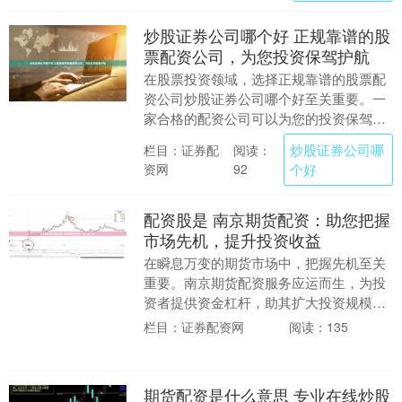
炒股证券公司哪个好 正规靠谱的股
票配资公司，为您投资保驾护航
在股票投资领域，选择正规靠谱的股票配
资公司炒股证券公司哪个好至关重要。一
家合格的配资公司可以为您的投资保驾护
航炒股证券公司哪个好，助您实现财富增
炒股证券公司哪
栏目：证券配
阅读：
值。 * **放....
资网
个好
92
配资股是 南京期货配资：助您把握
市场先机，提升投资收益
在瞬息万变的期货市场中，把握先机至关
重要。南京期货配资服务应运而生，为投
资者提供资金杠杆，助其扩大投资规模，
提升收益潜力。 使用杠杆时，必须谨慎操
栏目：证券配资网
阅读：135
作。首先，要选....
期货配资是什么意思 专业在线炒股