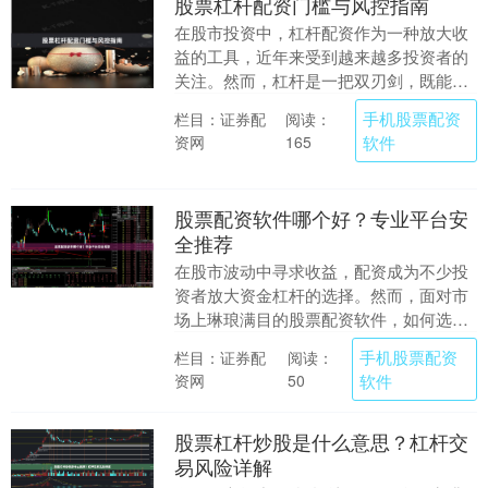
股票杠杆配资门槛与风控指南
在股市投资中，杠杆配资作为一种放大收
益的工具，近年来受到越来越多投资者的
关注。然而，杠杆是一把双刃剑，既能放
大收益，也能放大亏损。本文将从门槛设
手机股票配资
栏目：证券配
阅读：
置与风险控制两个....
资网
软件
165
股票配资软件哪个好？专业平台安
全推荐
在股市波动中寻求收益，配资成为不少投
资者放大资金杠杆的选择。然而，面对市
场上琳琅满目的股票配资软件，如何选择
一个既专业又安全的平台，成为投资者首
手机股票配资
栏目：证券配
阅读：
要考虑的问题。本....
资网
软件
50
股票杠杆炒股是什么意思？杠杆交
易风险详解