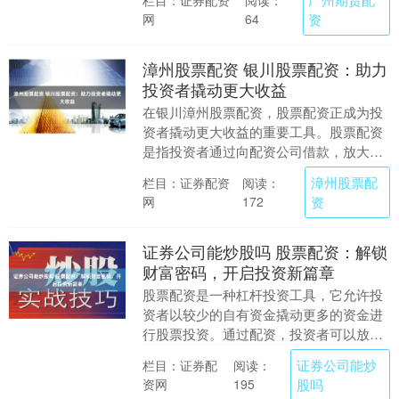
阅读：
为投资者必须面对的....
网
资
64
漳州股票配资 银川股票配资：助力
投资者撬动更大收益
在银川漳州股票配资，股票配资正成为投
资者撬动更大收益的重要工具。股票配资
是指投资者通过向配资公司借款，放大资
金规模，从而提高投资收益率的一种方
漳州股票配
栏目：证券配资
阅读：
式。 选择邵阳股票....
网
资
172
证券公司能炒股吗 股票配资：解锁
财富密码，开启投资新篇章
股票配资是一种杠杆投资工具，它允许投
资者以较少的自有资金撬动更多的资金进
行股票投资。通过配资，投资者可以放大
收益，但同时也要承担更高的风险。 * **
证券公司能炒
栏目：证券配
阅读：
资质和信誉....
资网
股吗
195