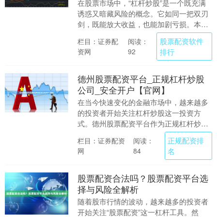
在股票市场中，“杠杆炒股”是一个既充满
诱惑又暗藏风险的概念。它如同一把双刃
剑，既能放大收益，也能加剧亏损。本文
将深入解析股票杠杆炒股的含义，并详细
股票配资软件
栏目：证券配
阅读：
探讨其背后的风....
资网
排行
92
德州股票配资平台_正规杠杆炒股
公司_安全开户【官网】
在当今快速变化的金融市场中，越来越多
的投资者开始关注杠杆炒股这一投资方
式。德州股票配资平台作为正规杠杆炒股
公司，为投资者提供了安全可靠的投资渠
正规配资排
栏目：证券配资
阅读：
道。本文将详细介绍....
网
名
84
股票配资合法吗？股票配资平台选
择与风险全解析
随着股市行情的波动，越来越多的投资者
开始关注“股票配资”这一杠杆工具。然