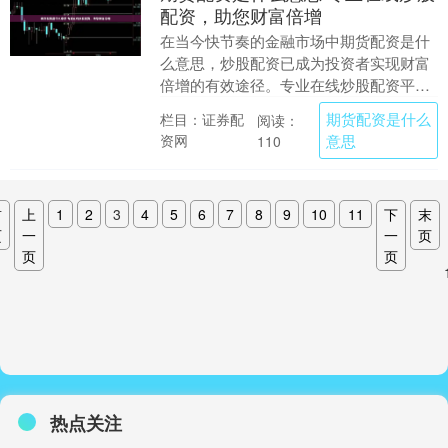
配资，助您财富倍增
在当今快节奏的金融市场中期货配资是什
么意思，炒股配资已成为投资者实现财富
倍增的有效途径。专业在线炒股配资平台
为您提供杠杆资金，让您以更少的资金撬
期货配资是什么
栏目：证券配
阅读：
动更大的投资机会....
资网
意思
110
首
上
1
2
3
4
5
6
7
8
9
10
11
下
末
页
一
一
页
页
页
热点关注