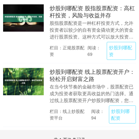
炒股到哪配资 股指股票配资：高杠
杆投资，风险与收益并存
股指股票配资是一种杠杆投资方式，允许
投资者以较少的自有资金撬动更大的资金
进行股票投资。这种方式可以放大投资收
益，但同时也会放大投资风险。 * **放大
炒股到哪配
栏目：正规股票配
阅读：
收益：**....
资
资
69
炒股到哪配资 线上股票配资开户：
轻松开启财富之路
在当今快节奏的金融市场中，股票配资已
成为投资者获取更高收益的热门选择。通
过线上股票配资开户炒股到哪配资，您可
以轻松开启财富之路。 * **资金杠杆：**提
炒股到哪
栏目：线上炒股配
阅读：
供高达....
资平台
配资
94