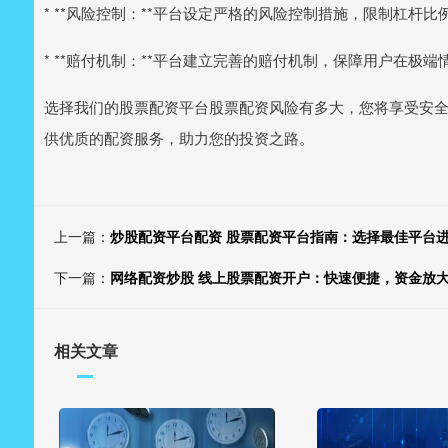
* **风险控制：**平台设定严格的风险控制措施，限制杠杆
* **赔付机制：**平台建立完善的赔付机制，保障用户在极
选择我们的股票配资平台股票配资风险有多大，您将享受安
供优质的配资服务，助力您的投资之路。
上一篇：
炒股配资平台配资 股票配资平台指南：选择最佳平台
下一篇：
网络配资炒股 线上股票配资开户：快速便捷，资金放
相关文章