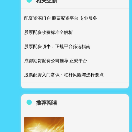
相关更新
配资资深门户 股票配资平台 专业服务
股票配资收费标准全解析
股票配资顶牛：正规平台筛选指南
成都期货配资公司推荐|正规平台
股票配资入门常识：杠杆风险与选择要点
推荐阅读