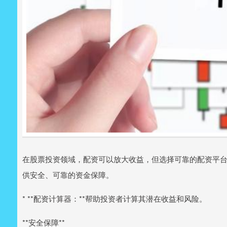
在股票投资领域，配资可以放大收益，但选择可靠的配资平
供安全、可靠的资金保障。
* **配资计算器：**帮助投资者计算其潜在收益和风险。
**安全保障**