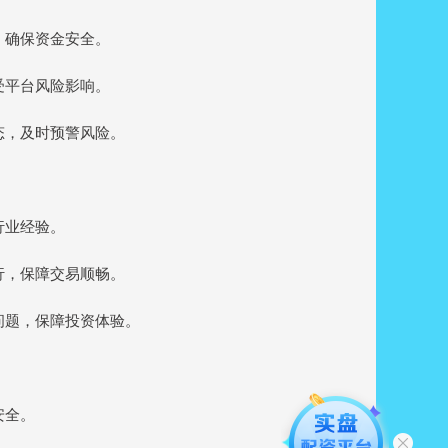
照，确保资金安全。
不受平台风险影响。
动态，及时预警风险。
行业经验。
运行，保障交易顺畅。
户问题，保障投资体验。
安全。