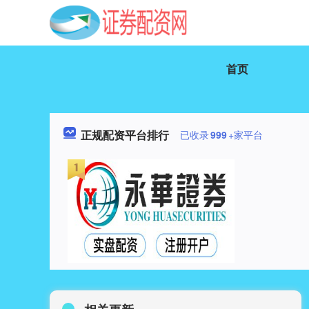
首页
正规配资平台排行
已收录
999
+家平台