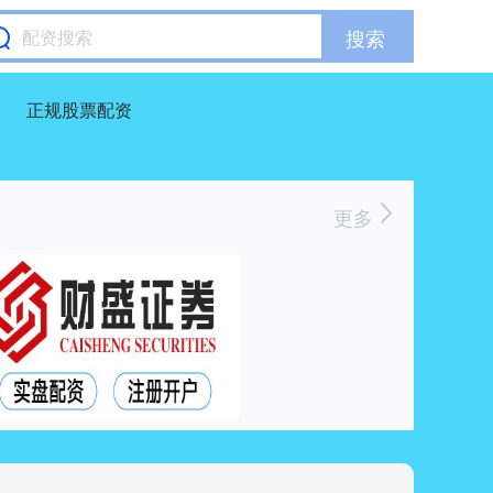
搜索
正规股票配资
更多