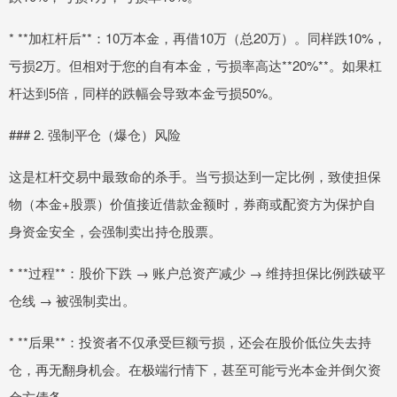
* **加杠杆后**：10万本金，再借10万（总20万）。同样跌10%，
亏损2万。但相对于您的自有本金，亏损率高达**20%**。如果杠
杆达到5倍，同样的跌幅会导致本金亏损50%。
### 2. 强制平仓（爆仓）风险
这是杠杆交易中最致命的杀手。当亏损达到一定比例，致使担保
物（本金+股票）价值接近借款金额时，券商或配资方为保护自
身资金安全，会强制卖出持仓股票。
* **过程**：股价下跌 → 账户总资产减少 → 维持担保比例跌破平
仓线 → 被强制卖出。
* **后果**：投资者不仅承受巨额亏损，还会在股价低位失去持
仓，再无翻身机会。在极端行情下，甚至可能亏光本金并倒欠资
金方债务。